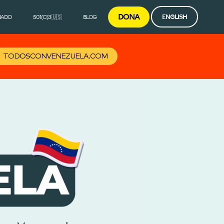
DONA
ENGLISH
IADO
501(C)3 🇺🇸
BLOG
TODOSCONVENEZUELA.COM